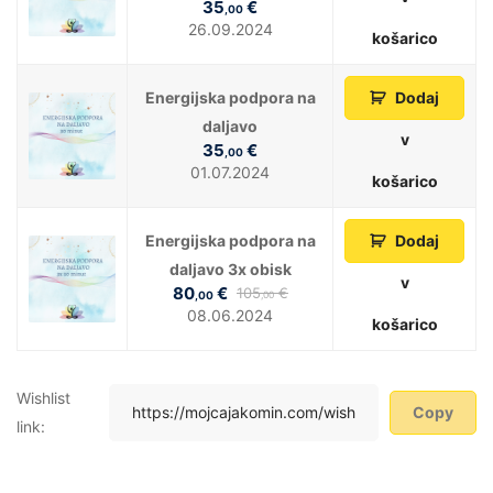
35
€
,00
26.09.2024
košarico
Energijska podpora na
Dodaj
daljavo
v
35
€
,00
01.07.2024
košarico
Energijska podpora na
Dodaj
daljavo 3x obisk
v
80
€
105
€
,00
,00
08.06.2024
košarico
Wishlist
Copy
link: