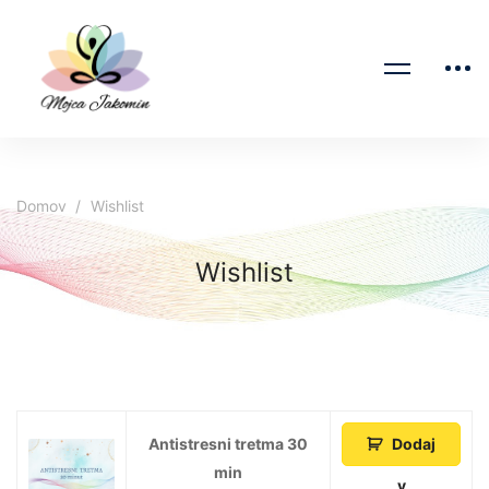
Domov
Wishlist
Wishlist
Antistresni tretma 30
Dodaj
min
v