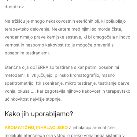
dodatkov.
Na tržišču je mnogo nekakovostnih eteričnih olj, ki obljubljajo
terapevtsko delovanje. Nekatera med njimi so morda čista,
vendar nimajo prave kemijske sestave, ki bi omogočala njihovo
varnost in nesporno kakovost (to je mogoče preveriti s
posebnim testiranjem).
Eterična olja doTERRA so testirana s kar petimi posebnimi
metodami, ki vključujejo: plinsko kromatografijo, masno
spektrometrijo, ftir skeniranje, mikro testiranje, testiranje barve,
vonja, okusa …, kar zagotavlja njihovo kakovost in terapevtsko
učinkovitost najvišje stopnje.
Kako jih uporabljamo?
AROMATIČNO, INHALACIJSKO
Z inhalacijo aromatične
molekule eteričnega olja vstopijo preko vohalnega sistema v