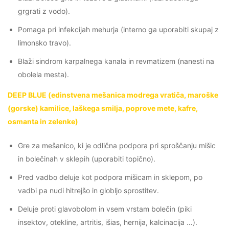
grgrati z vodo).
Pomaga pri infekcijah mehurja (interno ga uporabiti skupaj z
limonsko travo).
Blaži sindrom karpalnega kanala in revmatizem (nanesti na
obolela mesta).
DEEP BLUE (edinstvena mešanica modrega vratiča, maroške
(gorske) kamilice, laškega smilja, poprove mete, kafre,
osmanta in zelenke)
Gre za mešanico, ki je odlična podpora pri sproščanju mišic
in bolečinah v sklepih (uporabiti topično).
Pred vadbo deluje kot podpora mišicam in sklepom, po
vadbi pa nudi hitrejšo in globljo sprostitev.
Deluje proti glavobolom in vsem vrstam bolečin (piki
insektov, otekline, artritis, išias, hernija, kalcinacija …).