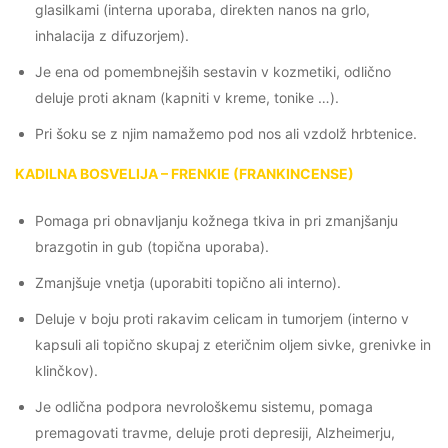
glasilkami (interna uporaba, direkten nanos na grlo,
inhalacija z difuzorjem).
Je ena od pomembnejših sestavin v kozmetiki, odlično
deluje proti aknam (kapniti v kreme, tonike …).
Pri šoku se z njim namažemo pod nos ali vzdolž hrbtenice.
KADILNA BOSVELIJA – FRENKIE (FRANKINCENSE)
Pomaga pri obnavljanju kožnega tkiva in pri zmanjšanju
brazgotin in gub (topična uporaba).
Zmanjšuje vnetja (uporabiti topično ali interno).
Deluje v boju proti rakavim celicam in tumorjem (interno v
kapsuli ali topično skupaj z eteričnim oljem sivke, grenivke in
klinčkov).
Je odlična podpora nevrološkemu sistemu, pomaga
premagovati travme, deluje proti depresiji, Alzheimerju,