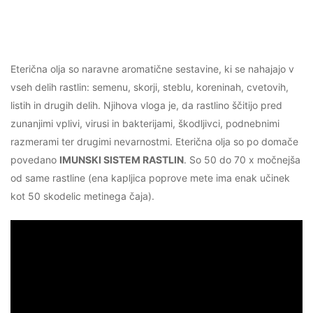
Eterična olja so naravne aromatične sestavine, ki se nahajajo v
vseh delih rastlin: semenu, skorji, steblu, koreninah, cvetovih,
listih in drugih delih. Njihova vloga je, da rastlino ščitijo pred
zunanjimi vplivi, virusi in bakterijami, škodljivci, podnebnimi
razmerami ter drugimi nevarnostmi. Eterična olja so po domače
povedano
IMUNSKI SISTEM RASTLIN
. So 50 do 70 x močnejša
od same rastline (ena kapljica poprove mete ima enak učinek
kot 50 skodelic metinega čaja).