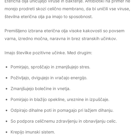
Eterična olja uničujejo viruse in bakterije. Antibiotiki na primer ne
morejo prodreti skozi celično membrano, da bi uničili vse viruse,
številna eterična olja pa imajo to sposobnost.
Premišljeno izbrana eterična olja visoke kakovosti so povsem
varna, izredno močna, naravna in brez stranskih učinkov.
Imajo številke pozitivne učinke. Med drugim:
Pomirjajo, sproščajo in zmanjšujejo stres.
Poživljajo, dvigujejo in vračajo energijo.
Zmanjšujejo bolečine in vnetja.
Pomirjajo in blažijo opekline, ureznine in izpuščaje.
Odpirajo dihalne poti in pomagajo pri lažjem dihanju.
So podpora celičnemu zdravljenju in obnavljanju celic.
Krepijo imunski sistem.