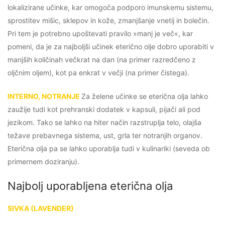
lokalizirane učinke, kar omogoča podporo imunskemu sistemu,
sprostitev mišic, sklepov in kože, zmanjšanje vnetij in bolečin.
Pri tem je potrebno upoštevati pravilo »manj je več«, kar
pomeni, da je za najboljši učinek eterično olje dobro uporabiti v
manjših količinah večkrat na dan (na primer razredčeno z
oljčnim oljem), kot pa enkrat v večji (na primer čistega).
INTERNO, NOTRANJE
Za želene učinke se eterična olja lahko
zaužije tudi kot prehranski dodatek v kapsuli, pijači ali pod
jezikom. Tako se lahko na hiter način razstruplja telo, olajša
težave prebavnega sistema, ust, grla ter notranjih organov.
Eterična olja pa se lahko uporablja tudi v kulinariki (seveda ob
primernem doziranju).
Najbolj uporabljena eterična olja
SIVKA (LAVENDER)