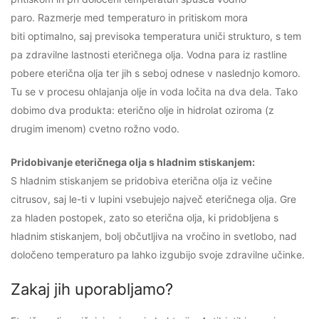
paro. Razmerje med temperaturo in pritiskom mora
biti optimalno, saj previsoka temperatura uniči strukturo, s tem
pa zdravilne lastnosti eteričnega olja. Vodna para iz rastline
pobere eterična olja ter jih s seboj odnese v naslednjo komoro.
Tu se v procesu ohlajanja olje in voda ločita na dva dela. Tako
dobimo dva produkta: eterično olje in hidrolat oziroma (z
drugim imenom) cvetno rožno vodo.
Pridobivanje eteričnega olja s hladnim stiskanjem:
S hladnim stiskanjem se pridobiva eterična olja iz večine
citrusov, saj le-ti v lupini vsebujejo največ eteričnega olja. Gre
za hladen postopek, zato so eterična olja, ki pridobljena s
hladnim stiskanjem, bolj občutljiva na vročino in svetlobo, nad
določeno temperaturo pa lahko izgubijo svoje zdravilne učinke.
Zakaj jih uporabljamo?