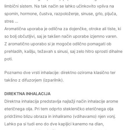
limbični sistem. Na tak način se lahko učinkovito vpliva na
spomin, hormone, čustva, razpoloženje, sinuse, grlo, pljuča,
stres …
Aromatična uporaba je odlična za dojenčke, otroke ali tiste, ki
so bolj občutljivi, saj je takšen način uporabe izjemno varen.
Z aromatično uporabo si je mogoče odlično pomagati ob
prehladih, kašlju, težavah s sinusi, saj zelo hitro sprosti dihalne
poti.
Poznamo dve vrsti inhalacije: direktno oziroma klasično ter
takšno z difuzorjem (izparilnik).
DIREKTNA INHALACIJA
Direktna inhalacija predstavlja najlažji način inhalacije arome
eteričnega olja. Pri tem odprto stekleničko eteričnega olja
pridržimo blizu obraza in inhaliramo (vdihavamo) njen vonj.
Lahko pa si tudi eno do dve kapljici kanemo na dlan,