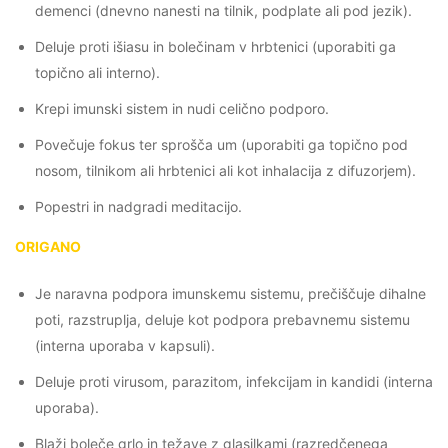
demenci (dnevno nanesti na tilnik, podplate ali pod jezik).
Deluje proti išiasu in bolečinam v hrbtenici (uporabiti ga
topično ali interno).
Krepi imunski sistem in nudi celično podporo.
Povečuje fokus ter sprošča um (uporabiti ga topično pod
nosom, tilnikom ali hrbtenici ali kot inhalacija z difuzorjem).
Popestri in nadgradi meditacijo.
ORIGANO
Je naravna podpora imunskemu sistemu, prečiščuje dihalne
poti, razstruplja, deluje kot podpora prebavnemu sistemu
(interna uporaba v kapsuli).
Deluje proti virusom, parazitom, infekcijam in kandidi (interna
uporaba).
Blaži boleče grlo in težave z glasilkami (razredčenega