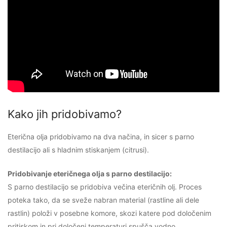
Kako jih pridobivamo?
Eterična olja pridobivamo na dva načina, in sicer s parno
destilacijo ali s hladnim stiskanjem (citrusi).
Pridobivanje eteričnega olja s parno destilacijo:
S parno destilacijo se pridobiva večina eteričnih olj. Proces
poteka tako, da se sveže nabran material (rastline ali dele
rastlin) položi v posebne komore, skozi katere pod določenim
pritiskom in pri določeni temperaturi spušča vodno