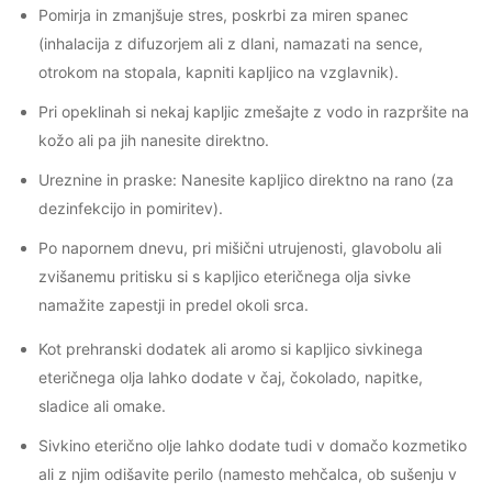
Pomirja in zmanjšuje stres, poskrbi za miren spanec
(inhalacija z difuzorjem ali z dlani, namazati na sence,
otrokom na stopala, kapniti kapljico na vzglavnik).
Pri opeklinah si nekaj kapljic zmešajte z vodo in razpršite na
kožo ali pa jih nanesite direktno.
Ureznine in praske: Nanesite kapljico direktno na rano (za
dezinfekcijo in pomiritev).
Po napornem dnevu, pri mišični utrujenosti, glavobolu ali
zvišanemu pritisku si s kapljico eteričnega olja sivke
namažite zapestji in predel okoli srca.
Kot prehranski dodatek ali aromo si kapljico sivkinega
eteričnega olja lahko dodate v čaj, čokolado, napitke,
sladice ali omake.
Sivkino eterično olje lahko dodate tudi v domačo kozmetiko
ali z njim odišavite perilo (namesto mehčalca, ob sušenju v