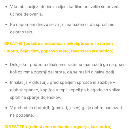
V kombinaciji z eteričnim oljem kadilne bosvelije še poveča
učinke delovanja.
Po napornem dnevu se z njim namažemo, da sprostimo
celotno telo.
BREATHE (posebna mešanica z evkaliptusom, lovorjem,
limono, čajevcem, poprovo meto, ravensaro aromatico)
Deluje kot podpora dihalnemu sistemu (namazati ga na prsni
koš oziroma zgornji del hrbta, da se razširi dihalne poti).
Inhalacija v difuzorju pred spanjem sprošča in zaziblje v
globok spanec, kapljica v topli kopeli pa blagodejno vpliva
sploh na spanje dojenčkov.
V prehodnih obdobjih (pomlad, jesen) ga je dobro namazati
na podplate.
DIGESTZEN (edinstvena mešanica ingverja, koriandra,