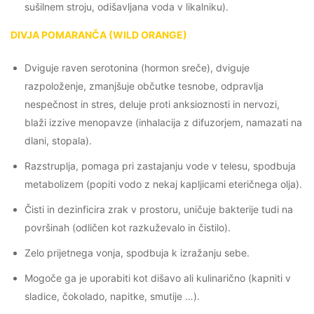
sušilnem stroju, odišavljana voda v likalniku).
DIVJA POMARANČA (WILD ORANGE)
Dviguje raven serotonina (hormon sreče), dviguje
razpoloženje, zmanjšuje občutke tesnobe, odpravlja
nespečnost in stres, deluje proti anksioznosti in nervozi,
blaži izzive menopavze (inhalacija z difuzorjem, namazati na
dlani, stopala).
Razstruplja, pomaga pri zastajanju vode v telesu, spodbuja
metabolizem (popiti vodo z nekaj kapljicami eteričnega olja).
Čisti in dezinficira zrak v prostoru, uničuje bakterije tudi na
površinah (odličen kot razkuževalo in čistilo).
Zelo prijetnega vonja, spodbuja k izražanju sebe.
Mogoče ga je uporabiti kot dišavo ali kulinarično (kapniti v
sladice, čokolado, napitke, smutije …).