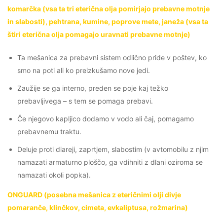
komarčka (vsa ta tri eterična olja pomirjajo prebavne motnje
in slabosti), pehtrana, kumine, poprove mete, janeža (vsa ta
štiri eterična olja pomagajo uravnati prebavne motnje)
Ta mešanica za prebavni sistem odlično pride v poštev, ko
smo na poti ali ko preizkušamo nove jedi.
Zaužije se ga interno, preden se poje kaj težko
prebavljivega – s tem se pomaga prebavi.
Če njegovo kapljico dodamo v vodo ali čaj, pomagamo
prebavnemu traktu.
Deluje proti diareji, zaprtjem, slabostim (v avtomobilu z njim
namazati armaturno ploščo, ga vdihniti z dlani oziroma se
namazati okoli popka).
ONGUARD (posebna mešanica z eteričnimi olji divje
pomaranče, klinčkov, cimeta, evkaliptusa, rožmarina)