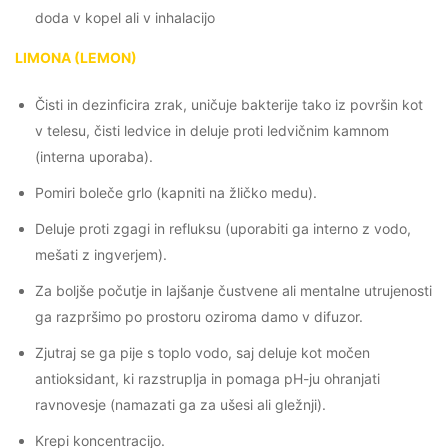
doda v kopel ali v inhalacijo
LIMONA (LEMON)
Čisti in dezinficira zrak, uničuje bakterije tako iz površin kot
v telesu, čisti ledvice in deluje proti ledvičnim kamnom
(interna uporaba).
Pomiri boleče grlo (kapniti na žličko medu).
Deluje proti zgagi in refluksu (uporabiti ga interno z vodo,
mešati z ingverjem).
Za boljše počutje in lajšanje čustvene ali mentalne utrujenosti
ga razpršimo po prostoru oziroma damo v difuzor.
Zjutraj se ga pije s toplo vodo, saj deluje kot močen
antioksidant, ki razstruplja in pomaga pH-ju ohranjati
ravnovesje (namazati ga za ušesi ali gležnji).
Krepi koncentracijo.