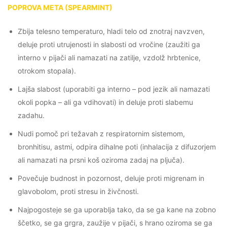
POPROVA META (SPEARMINT)
Zbija telesno temperaturo, hladi telo od znotraj navzven,
deluje proti utrujenosti in slabosti od vročine (zaužiti ga
interno v pijači ali namazati na zatilje, vzdolž hrbtenice,
otrokom stopala).
Lajša slabost (uporabiti ga interno – pod jezik ali namazati
okoli popka – ali ga vdihovati) in deluje proti slabemu
zadahu.
Nudi pomoč pri težavah z respiratornim sistemom,
bronhitisu, astmi, odpira dihalne poti (inhalacija z difuzorjem
ali namazati na prsni koš oziroma zadaj na pljuča).
Povečuje budnost in pozornost, deluje proti migrenam in
glavobolom, proti stresu in živčnosti.
Najpogosteje se ga uporablja tako, da se ga kane na zobno
ščetko, se ga grgra, zaužije v pijači, s hrano oziroma se ga