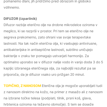
pomanemo dlani, jih pridržimo pred obrazom in globoko
vdihnemo.
DIFUZOR (izparilnik)
Difuzor razbije eterično olje na drobne mikrodelce oziroma v
meglico, ki se razprši v prostor. Pri tem se eterično olje ne
segreva prekomerno, zato ohrani vse svoje terapevtske
lastnosti. Na tak način eterična olja, ki vsebujejo antivirusne,
antibakterijske in antiseptične lastnosti, subtilno uničujejo
bakterije v zraku ter pomagajo ustvarjati harmonijo. Za
optimalno uporabo se v difuzor nalije vodo in vanjo doda 3 do 5
kapljic izbranega eteričnega olja, za najboljši rezultat pa se
priporoča, da je difuzor vsako uro prižgan 20 minut.
TOPIČNO, Z NANOSOM
Eterična olja je mogoče uporabljati tudi
z nanosom direktno na kožo, na primer z masažo ali z nanosom
na izbrane točke telesa (podplati, tilnik, prsni koš, glava,
hrbtenica oziroma na težavno območje). S tem se doseže