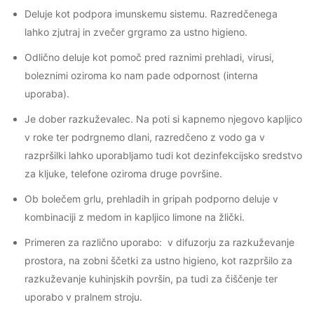
Deluje kot podpora imunskemu sistemu. Razredčenega
lahko zjutraj in zvečer grgramo za ustno higieno.
Odlično deluje kot pomoč pred raznimi prehladi, virusi,
boleznimi oziroma ko nam pade odpornost (interna
uporaba).
Je dober razkuževalec. Na poti si kapnemo njegovo kapljico
v roke ter podrgnemo dlani, razredčeno z vodo ga v
razpršilki lahko uporabljamo tudi kot dezinfekcijsko sredstvo
za kljuke, telefone oziroma druge površine.
Ob bolečem grlu, prehladih in gripah podporno deluje v
kombinaciji z medom in kapljico limone na žlički.
Primeren za različno uporabo: v difuzorju za razkuževanje
prostora, na zobni ščetki za ustno higieno, kot razpršilo za
razkuževanje kuhinjskih površin, pa tudi za čiščenje ter
uporabo v pralnem stroju.