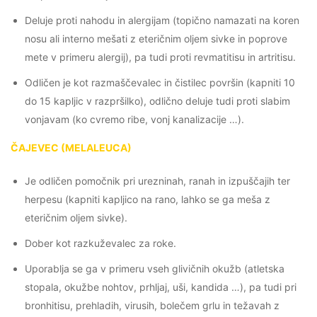
Deluje proti nahodu in alergijam (topično namazati na koren
nosu ali interno mešati z eteričnim oljem sivke in poprove
mete v primeru alergij), pa tudi proti revmatitisu in artritisu.
Odličen je kot razmaščevalec in čistilec površin (kapniti 10
do 15 kapljic v razpršilko), odlično deluje tudi proti slabim
vonjavam (ko cvremo ribe, vonj kanalizacije …).
ČAJEVEC (MELALEUCA)
Je odličen pomočnik pri urezninah, ranah in izpuščajih ter
herpesu (kapniti kapljico na rano, lahko se ga meša z
eteričnim oljem sivke).
Dober kot razkuževalec za roke.
Uporablja se ga v primeru vseh glivičnih okužb (atletska
stopala, okužbe nohtov, prhljaj, uši, kandida …), pa tudi pri
bronhitisu, prehladih, virusih, bolečem grlu in težavah z